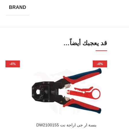
BRAND
قد يعجبك أيضاً…
-4%
-4%
بنسة ار جى اراجة نت DW2100155
إضافة إلى السلة