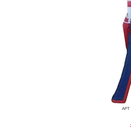
قشارة وقصافه ترامل اتوماتيك APT