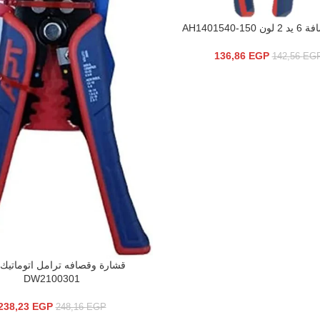
AH1401540-15
سلة
136,86
EGP
142,56
EG
إضافة إلى السلة
DW2100301
238,23
EGP
248,16
EGP