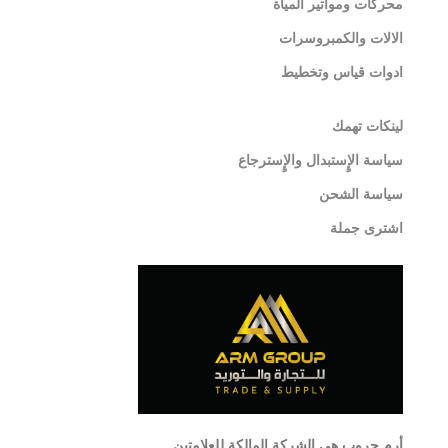
محركات ومواتير المياة
الالات والكمبروسرات
ادوات قياس وتخطيط
لينكات تهمك
سياسة الإٍستبدال والإٍسترجاع
سياسة الشحن
اشترى جملة
أرم جروب هى الشركة المالكة للعلامتين