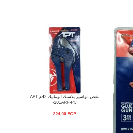
-30%
نفذ هذا ال
مقص مواسير بلاستك اتوماتيك 42م APT
جوانتى
إضافة إلى السلة
قراءة المز
201ARF-PC-
224,00
EGP