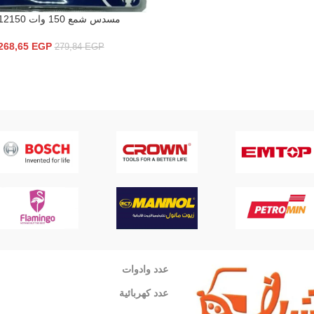
مسدس شمع 150 وات DW12150
إضافة إلى السلة
268,65
EGP
279,84
EGP
عدد وادوات
عدد كهربائية