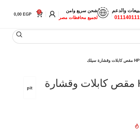
بيعات والدعم
شحن سريع وامن
0
0,00
EGP
011140111
لجميع محافظات مصر
رة سيلك
HPLR07-0180 مقص كابلات وقشارة
pit