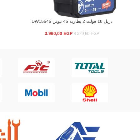
دريل 18 فولت 2 بطارية 45 نيوتن DW15545
إضافة إلى السلة
3.960,00
EGP
4.329,60
EGP