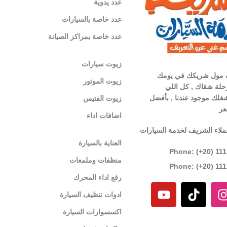
عدد يدوية
عدد خاصة بالسيارات
عدد خاصة بمراكز الصيانة
زيوت سيارات
 مول شريكك في يومك
زيوت الموتور
لة شقاك , كل اللي
غلك موجود عندنا , بأفضل
زيوت الفتيس
عر
اضافات اداء
ملاء الشريف لخدمة السيارات
العناية بالسيارة
Phone: (+20) 11
منظفات وملمعات
Phone: (+20) 11
رفع اداء المحرك
ادوات تنظيف السيارة
اكسسوارات السيارة