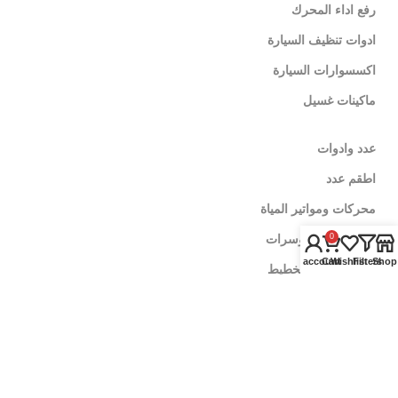
رفع اداء المحرك
ادوات تنظيف السيارة
اكسسوارات السيارة
ماكينات غسيل
عدد وادوات
اطقم عدد
محركات ومواتير المياة
الالات والكمبروسرات
0
My account
Cart
Wishlist
Filters
Shop
ادوات قياس وتخطيط
لينكات تهمك
سياسة الإٍستبدال والإٍسترجاع
سياسة الشحن