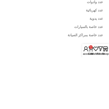
عدد وادوات
عدد كهربائية
عدد يدوية
عدد خاصة بالسيارات
عدد خاصة بمراكز الصيانة
0
زيوت سيارات
My account
Cart
Wishlist
Filters
Shop
زيوت الموتور
زيوت الفتيس
اضافات اداء
العناية بالسيارة
منظفات وملمعات
رفع اداء المحرك