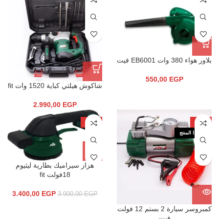
بلاور هواء 380 وات EB6001 فيت
550,00
EGP
شاكوش هيلتي كباية 1520 وات fit
2.990,00
EGP
-13%
-18%
نفذ هذا المنتج
هزاز سيراميك بطارية ليثيوم
18فولت fit
3.400,00
EGP
3.900,00
EGP
كمبروسر سيارة 2 بستم 12 فولت
فيت