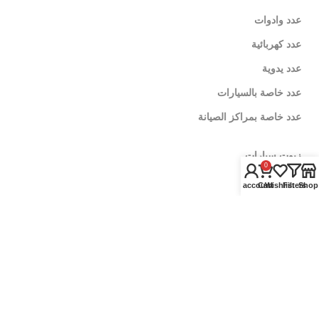
عدد وادوات
عدد كهربائية
عدد يدوية
عدد خاصة بالسيارات
عدد خاصة بمراكز الصيانة
زيوت سيارات
0
زيوت الموتور
My account
Cart
Wishlist
Filters
Shop
زيوت الفتيس
اضافات اداء
العناية بالسيارة
منظفات وملمعات
رفع اداء المحرك