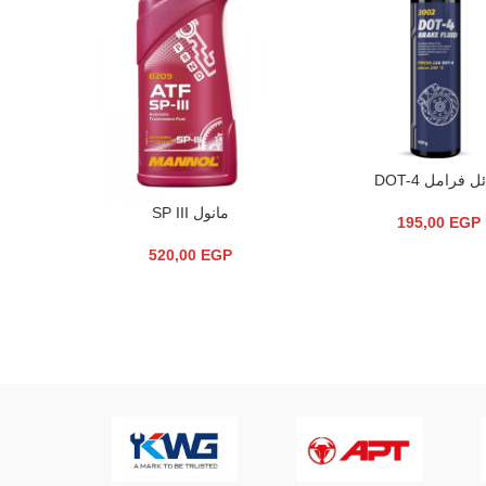
 فرامل DOT-4
السلة
مانول SP III
إضافة إلى السلة
195,00
EGP
520,00
EGP