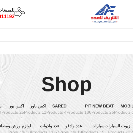
للمبيعا
011192
Shop
MOBI
NEW BEAT
PIT
SARED
اكس باور
اكس بور
ب
ucts
25 Products
11 Products
4 Products
186 Products
26 Products
3 Pro
زيوت السيارات
سيارات
عدد وادفو
عدد وادوات
لوازم ورش ومصان
38 Products
1٬057 Products
19 Products
19 Products
72 Products