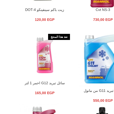
Cvt NS-3
زيت باكم سينفينكو DOT-4
السلة
إضافة إلى السلة
120,00
EGP
730,00
EGP
نفذ هذا المنتج
سائل تبريد G12 احمر 1 لتر
قراءة المزيد
G1 من مانول
السلة
165,00
EGP
550,00
EGP