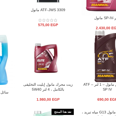
ATF-JWS 3309 مانول
إضافة إلى السلة
إضافة إلى 
575,00
EGP
2.430,00
E
زيت فتيس مانول – 1 لتر – ATF
زيت محرك مانول إيليت التخليقى
سلة
إضافة إلى السلة
SP IV
بالكامل ، 4 لتر 5W40
سائل تبريد 1
إضافة إلى 
1.980,00
EGP
690,00
EG
سائل تبريد مانول G13 مياه تبريد ،
نفذ هذا المنتج
سلة