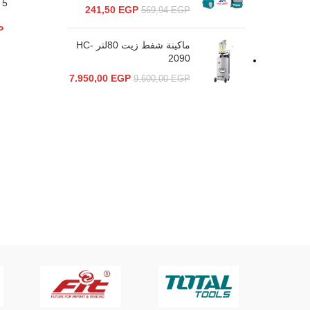
5 لتر من مانول
241,50
EGP
569,94
EGP
P
ماكينة شفط زيت 80لتر HC-
2090
7.950,00
EGP
9.600,00
EGP