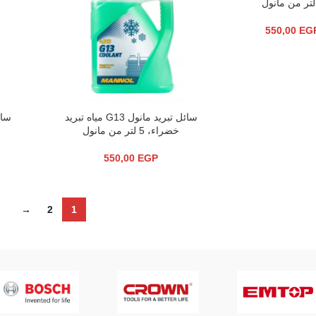
550,00
EG
سائل تبريد مانول G13 مياه تبريد
سائل
قراءة المزيد
إضافة إلى 
خضراء، 5 لتر من مانول
550,00
EGP
→
2
1