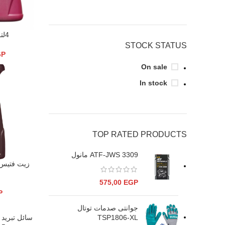
4لتر-SP-IV مانول
قراءة المزيد
STOCK STATUS
GP
On sale
In stock
TOP RATED PRODUCTS
ATF-JWS 3309 مانول
إضافة إلى ال
575,00
EGP
P
جوانتى صدمات توتال
TSP1806-XL
إضافة إلى ال