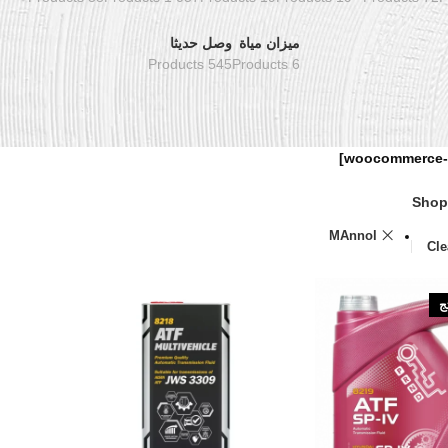
ميزان مياة
وصل حديثا
545 Products
6 Products
Shop
MAnnol
Cle
تج