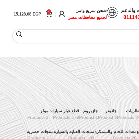
ت والدعم
شحن سريع وامن
4
15.128,08
EGP
01114
لجميع محافظات مصر
طاريات
جاديفر
جازبروم
قطع غيار سيارات
مولر
2 Products
179 Products
1 Product
1 Product
24 Prod
ع
معدات للحام والسمكره
منتجات العناية بالسيارة
منتجات حصرية
214 Products
108 Products
25 Products