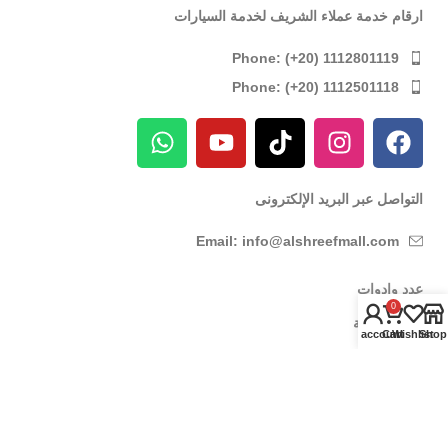
ارقام خدمة عملاء الشريف لخدمة السيارات
Phone: (+20) 1112801119
Phone: (+20) 1112501118
التواصل عبر البريد الإلكترونى
Email: info@alshreefmall.com
عدد وادوات
0
عدد كهربائية
My account
Cart
Wishlist
Shop
عدد يدوية
عدد خاصة بالسيارات
عدد خاصة بمراكز الصيانة