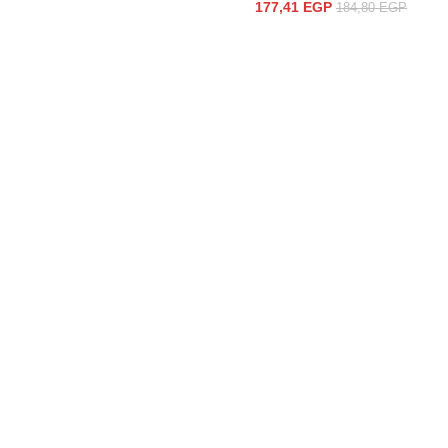
177,41
EGP
184,80
EGP