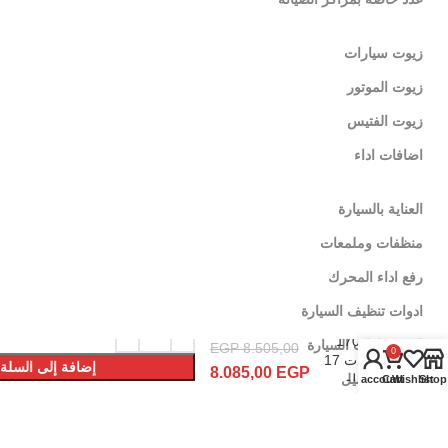
زيوت سيارات
زيوت الموتور
زيوت الفتيس
اضافات اداء
العناية بالسيارة
منظفات وملمعات
رفع اداء المحرك
هيلتي
ادوات تنظيف السيارة
جاك هامر
1700
اكسسوارات السيارة
EGP
8.505,00
0
وات 17
إضافة إلى السلة
8.085,00
EGP
كيلو
ماكينات غسيل
My account
Cart
Wishlist
Shop
شراء الأن
GSH65-
C6 PIT
عدد وادوات