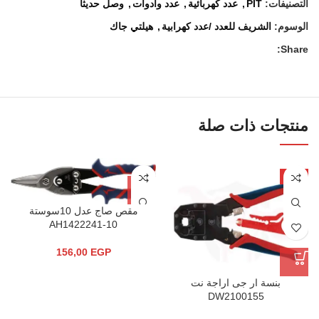
التصنيفات:
PIT
,
عدد كهربائية
,
عدد وادوات
,
وصل حديثا
الوسوم:
الشريف للعدد /عدد كهرابية
,
هيلتي جاك
Share:
منتجات ذات صلة
-4%
مقص صاج عدل 10سوستة
AH1422241-10
156,00
EGP
بنسة ار جى اراجة نت
DW2100155