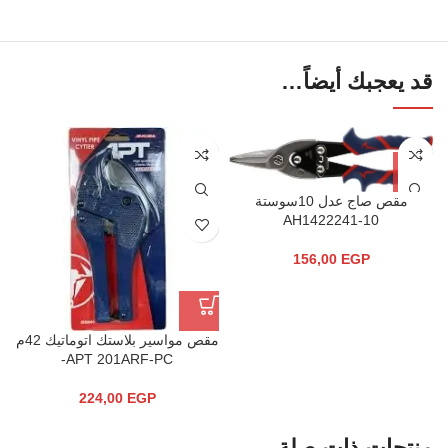
قد يعجبك أيضاً…
مقص صاج عدل 10سوستة
AH1422241-10
156,00
EGP
مقص مواسير بلاستك اتوماتيك 42م
APT 201ARF-PC-
224,00
EGP
منتجات ذات صلة