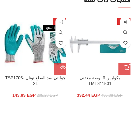
-30%
-21%
نفذ هذا المنتج
بكوليس 6 بوصة معدنى
جوانتى ضد القطع توتال TSP1706-
XL
TMT311501
143,69
EGP
392,44
EGP
205,28
EGP
495,08
EGP