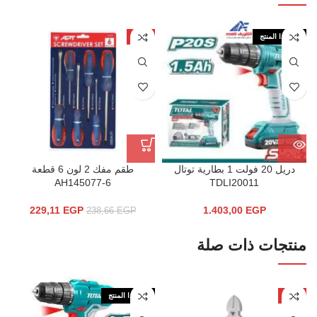
نفذ هذا المنتج
-4%
دريل 20 فولت 1 بطارية توتال
طقم مفك 2 لون 6 قطعة
AH145077-6
TDLI20011
229,11
EGP
1.403,00
EGP
238,66
EGP
منتجات ذات صلة
-4%
نفذ هذا المنتج