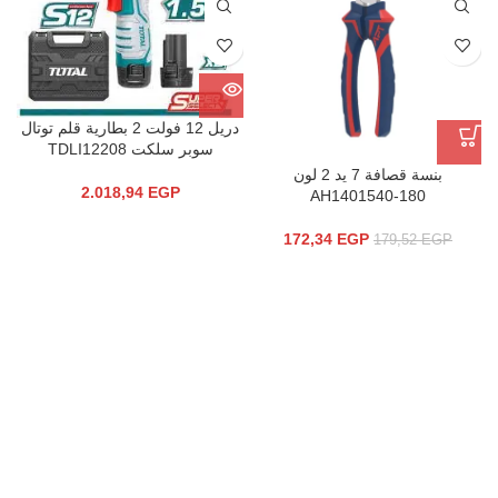
دريل 12 فولت 2 بطارية قلم توتال
سوبر سلكت TDLI12208
بنسة قصافة 7 يد 2 لون
2.018,94
EGP
AH1401540-180
172,34
EGP
179,52
EGP