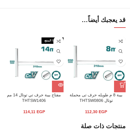
قد يعجبك أيضاً…
نفذ هذا المنتج
بيبة 8 م طويله حرف تى محملة
مفتاح بيبة حرف تي توتال 14 مم
توتال THTSW0806
THTSW1406
114,11
EGP
112,30
EGP
منتجات ذات صلة