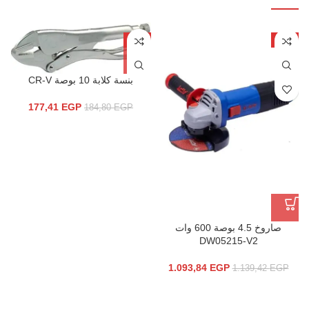
-4%
-4%
بنسة كلابة 10 بوصة CR-V
177,41
EGP
184,80
EGP
صاروخ 4.5 بوصة 600 وات
DW05215-V2
1.093,84
EGP
1.139,42
EGP