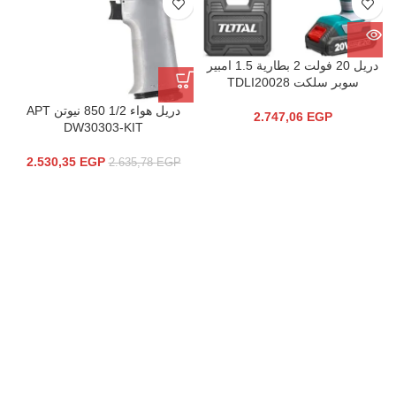
دريل 20 فولت 2 بطارية 1.5 امبير
سوبر سلكت TDLI20028
دريل هواء 1/2 850 نيوتن APT
2.747,06
EGP
DW30303-KIT
2.530,35
EGP
2.635,78
EGP