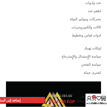
عدد وادوات
اطقم عدد
محركات ومواتير المياة
الالات والكمبروسرات
ادوات قياس وتخطيط
لينكات تهمك
سياسة الإٍستبدال والإٍسترجاع
سياسة الشحن
اشترى جملة
ماكينة
فك
وتركيب
كاوتش
EGP
50.787,00
نصف
0
إضافة إلى السل
أوتوماتيك
48.247,65
EGP
My account
Cart
Wishlist
Shop
24 بوصة