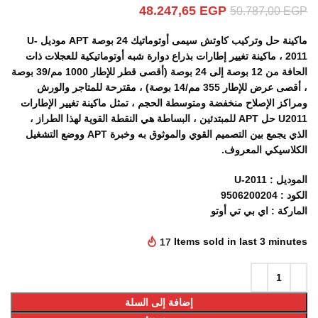
48.247,65
EGP
50.787,00
EGP
ماكينة حل وتركيب كاوتش سيمى أوتوماتيك 24 بوصة APT موديل U-
2011 ، ماكينة تغيير إطارات بذراع دوارة شبه أوتوماتيكية للعجلات ذات
الحافة من 12 بوصة إلى 24 بوصة (أقصى قطر للإطار 1000 مم/39 بوصة
، أقصى عرض للإطار 355 مم/14 بوصة) ، مقترحة للمتاجر والورش
ومراكز الإصلاح منخفضة ومتوسطة الحجم ، تمثل ماكينة تغيير الإطارات
U2011 حل APT للمبتدئين ، البساطة هي النقطة القوية لهذا الطراز ،
الذي يجمع بين التصميم القوي والموثوق به وخبرة APT ووضع التشغيل
الكلاسيكي المعروف.
الموديل : U-2011
الكود : 9506200204
الماركة : اي بي تي أوتو
17
Items sold in last 3 minutes
إضافة إلى السلة