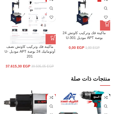
ماكينة فك وتركيب كاوتش 24
بوصة APT موديل U-301
ماكينة فك وتركيب كاوتش نصف
0,00
EGP
1,00
EGP
أوتوماتيك 24 بوصة APT موديل U-
201
37.615,30
EGP
39.595,05
EGP
منتجات ذات صلة
نفذ هذا المنتج
-4%