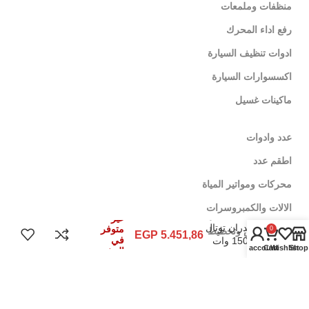
منظفات وملمعات
رفع اداء المحرك
ادوات تنظيف السيارة
اكسسوارات السيارة
ماكينات غسيل
عدد وادوات
اطقم عدد
محركات ومواتير المياة
الالات والكمبروسرات
ماكينة حفر
غير
جدران توتال
متوفر
0
ادوات قياس وتخطيط
EGP
5.451,86
في
1500 وات
My account
Cart
Wishlist
Shop
المخزون
TWLC1256
لينكات تهمك
سياسة الإٍستبدال والإٍسترجاع