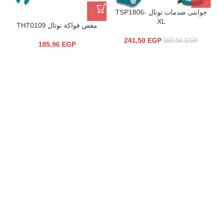
جوانتى صدمات توتال TSP1806-
XL
مقص فواكة توتال THT0109
241,50
EGP
569,94
EGP
185,96
EGP