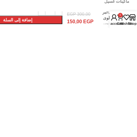
ماكينات غسيل
كوعة
رداتير
EGP
300,00
0
علوى
عدد وادوات
إضافة إلى السلة
150,00
EGP
لانوس
My account
Cart
Wishlist
Shop
اطقم عدد
شراء الأن
GSP
محركات ومواتير المياة
الالات والكمبروسرات
ادوات قياس وتخطيط
لينكات تهمك
سياسة الإٍستبدال والإٍسترجاع
سياسة الشحن
اشترى جملة