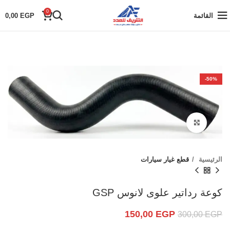
0
القائمة
EGP
0,00
-50%
Click to enlarge
الرئيسية
قطع غيار سيارات
كوعة رداتير علوى لانوس GSP
150,00
EGP
300,00
EGP