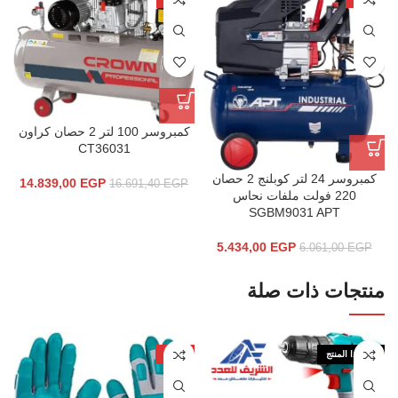
كمبروسر 100 لتر 2 حصان كراون
CT36031
كمبروسر 24 لتر كوبلنج 2 حصان
14.839,00
EGP
16.691,40
EGP
220 فولت ملفات نحاس
SGBM9031 APT
5.434,00
EGP
6.061,00
EGP
منتجات ذات صلة
نفذ هذا المنتج
-58%