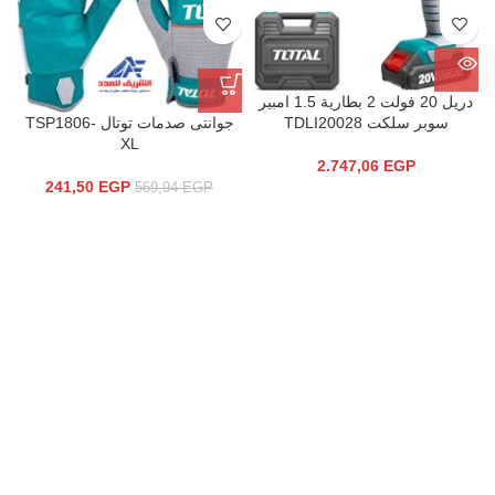
دريل 20 فولت 2 بطارية 1.5 امبير
سوبر سلكت TDLI20028
جوانتى صدمات توتال TSP1806-
XL
2.747,06
EGP
241,50
EGP
569,94
EGP