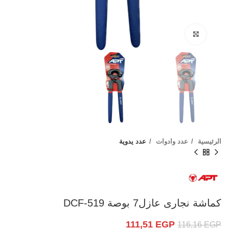
Click to enlarge
الرئيسية
عدد وادوات
عدد يدوية
كماشة نجارى عازل7 بوصة DCF-519
111,51
EGP
116,16
EGP