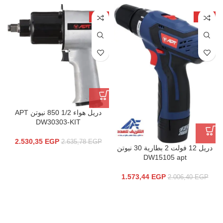
-4%
-22%
دريل هواء 1/2 850 نيوتن APT
DW30303-KIT
2.530,35
EGP
2.635,78
EGP
دريل 12 فولت 2 بطارية 30 نيوتن
DW15105 apt
1.573,44
EGP
2.006,40
EGP