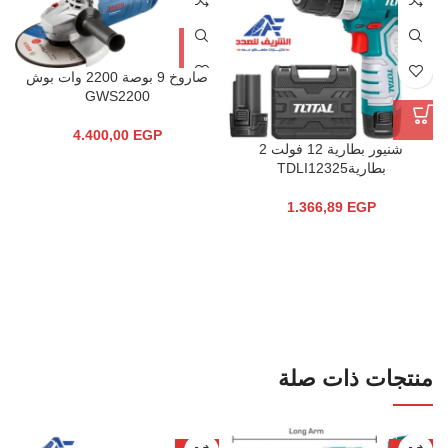
صاروخ 9 بوصة 2200 وات بوش
GWS2200
4.400,00
EGP
‫شنيور بطارية 12 فولت 2
بطاريةTDLI12325‬‏
1.366,89
EGP
منتجات ذات صلة