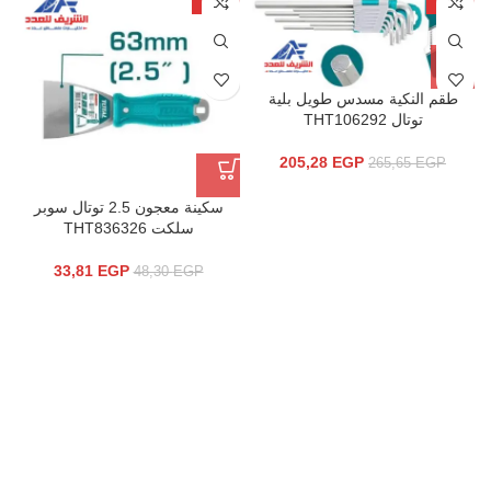
-30%
-23%
طقم النكية مسدس طويل بلية
توتال THT106292
205,28
EGP
265,65
EGP
سكينة معجون 2.5 توتال سوبر
سلكت THT836326
33,81
EGP
48,30
EGP