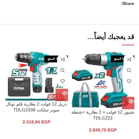
Share:
قد يعجبك أيضاً…
نفذ هذا المنتج
نفذ هذا المنتج
دريل 12 فولت 2 بطارية قلم توتال
سوبر سلكت TDLI12208
شنيور 12 فولت + 2 بطارية +شنطة
TDLI1222
2.018,94
EGP
2.849,70
EGP