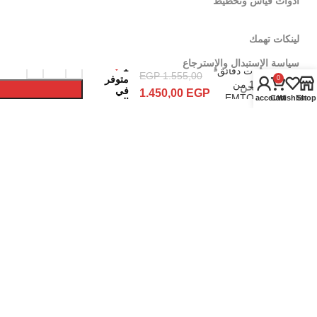
ادوات قياس وتخطيط
لينكات تهمك
شنيور 850
سياسة الإٍستبدال والإٍسترجاع
1
وات دقائق
EGP
1.555,00
متوفر
0
13 من
سياسة الشحن
في
1.450,00
EGP
EMTOP
My account
Cart
Wishlist
Shop
المخزون
EMDL0851
اشترى جملة