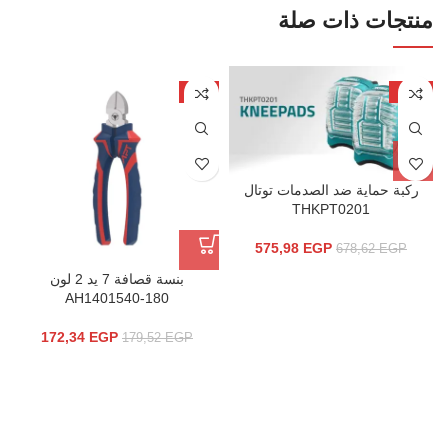
منتجات ذات صلة
-4%
-15%
ركبة حماية ضد الصدمات توتال
THKPT0201
575,98
EGP
678,62
EGP
بنسة قصافة 7 يد 2 لون
AH1401540-180
172,34
EGP
179,52
EGP