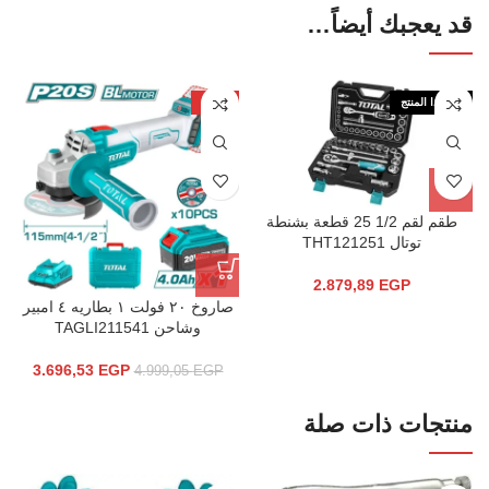
قد يعجبك أيضاً…
نفذ هذا المنتج
-26%
طقم لقم 1/2 25 قطعة بشنطة
توتال THT121251
2.879,89
EGP
صاروخ ٢٠ فولت ١ بطاريه ٤ امبير
وشاحن TAGLI211541
3.696,53
EGP
4.999,05
EGP
منتجات ذات صلة