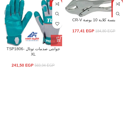
-58%
-4%
بنسة كلابة 10 بوصة CR-V
177,41
EGP
184,80
EGP
جوانتى صدمات توتال TSP1806-
XL
241,50
EGP
569,94
EGP
م