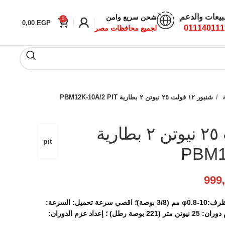
بيعات والدعم
شحن سريع وامن
0
0,00
EGP
011140111
لجميع محافظات مصر
ة
شنيور ١٢ فولت ٢٥ نيوتن ٢ بطارية PBM12K-10A/2 PIT
شنيور ١٢ فولت ٢٥ نيوتن ٢ بطارية
pit
PBM1
999
الجهد: تيار مستمر 12 فولت. سعة الظرف:φ0.8-10 مم (3/8 بوصة)؛ اقصي سرعة تحميل: السرعة:
0-450/1450 دورة/دقيقة؛ أقصى عزم دوران: 25 نيوتن متر (221 بوصة رطل) ؛ إعداد عزم الدوران: