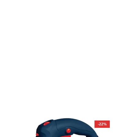
-4%
-22%