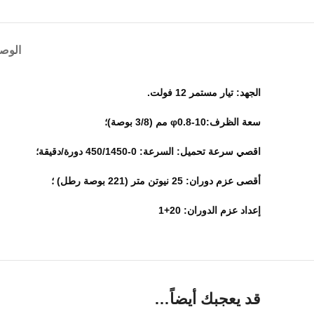
الوص
الجهد: تيار مستمر 12 فولت.
سعة الظرف:φ0.8-10 مم (3/8 بوصة)؛
اقصي سرعة تحميل: السرعة: 0-450/1450 دورة/دقيقة؛
أقصى عزم دوران: 25 نيوتن متر (221 بوصة رطل) ؛
إعداد عزم الدوران: 20+1
قد يعجبك أيضاً…