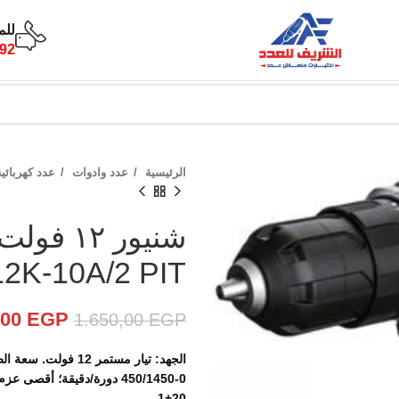
للم
92
الرئيسية
عدد وادوات
عدد كهربائي
2K-10A/2 PIT
,00
EGP
1.650,00
EGP
20+1