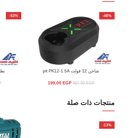
-53%
-46%
شاحن 12 فولت pit PK12-1.5A
بطارية 12 
إضافة إلى السلة
إضافة إلى ال
199,00
EGP
P
367,50
EGP
منتجات ذات صلة
-13%