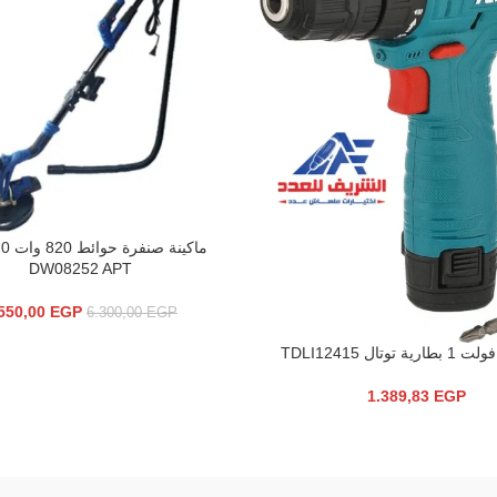
إضافة إلى السلة
DW08252 APT
550,00
EGP
6.300,00
EGP
سلة
1.389,83
EGP