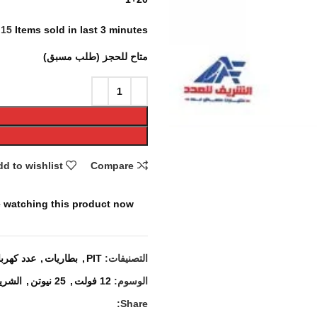
15
Items sold in last 3 minutes
متاح للحجز (طلب مسبق)
d to wishlist
Compare
 watching this product now!
التصنيفات:
PIT
,
بطاريات
,
عدد كهربا
الوسوم:
12 فولت
,
25 نيوتن
,
الشري
Share: