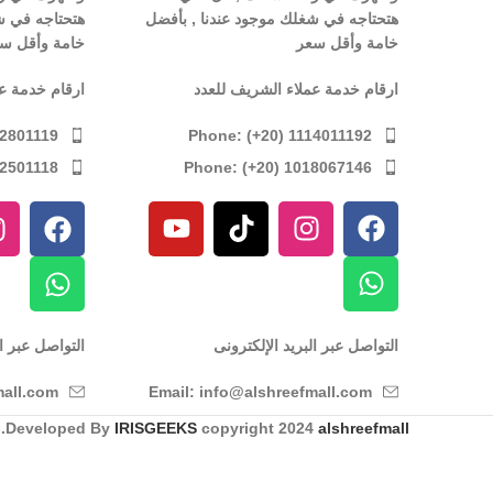
هتحتاجه في شغلك موجود عندنا , بأفضل
هتحتاجه في ش
خامة وأقل سعر
خامة وأقل س
ارقام خدمة عملاء الشريف للعدد
ارقام خدمة ع
Phone: (+20) 1114011192
12801119
Phone: (+20) 1018067146
12501118
التواصل عبر البريد الإلكترونى
التواصل عبر ال
Email: info@alshreefmall.com
mall.com
.
Developed By
IRISGEEKS
copyright
2024
alshreefmall