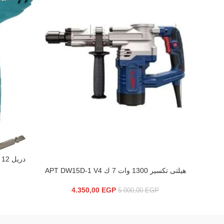
دريل 12 فولت 1 بطارية توتال TDLI12415
إضافة إلى ال
هيلتى تكسير 1300 وات 7 ك APT DW15D-1 V4
إضافة إلى السلة
4.350,00
EGP
5.000,00
EGP