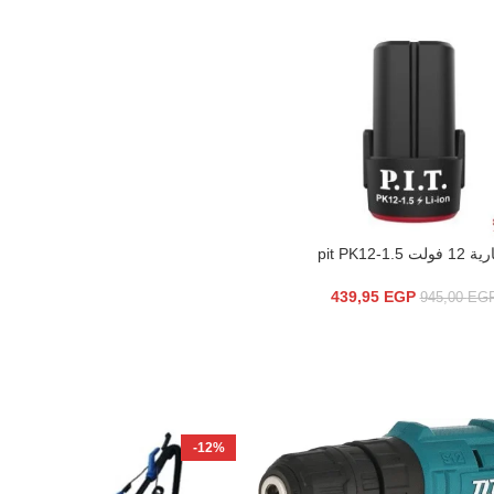
فولت pit PK12-1.5
سلة
439,95
EGP
945,00
EG
-12%