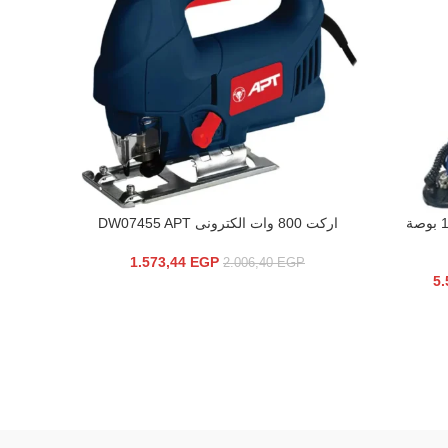
ماكينة صنفرة حوائط 820 وات 10 بوصة
اركت 800 وات الكترونى DW07455 APT
صنية خشب 1200 وات 5
إضافة إلى السلة
إضافة إلى 
1.573,44
EGP
P
2.006,40
EGP
5.