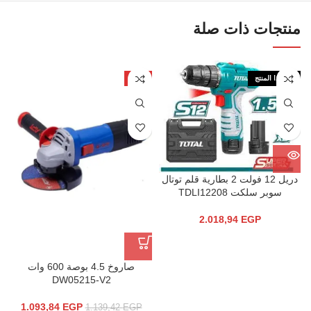
منتجات ذات صلة
نفذ هذا المنتج
-4%
دريل 12 فولت 2 بطارية قلم توتال
سوبر سلكت TDLI12208
2.018,94
EGP
صاروخ 4.5 بوصة 600 وات
DW05215-V2
1.093,84
EGP
1.139,42
EGP