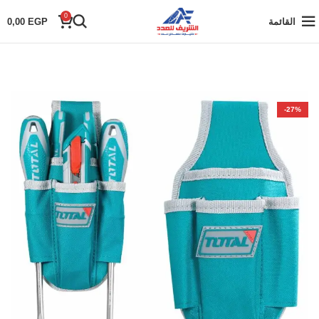
0
القائمة
EGP
0,00
-27%