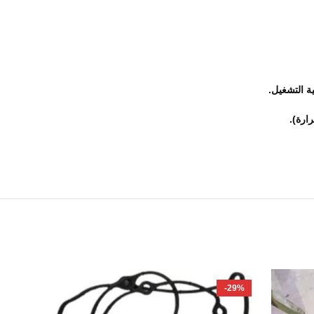
ة التشغيل.
ارة).
-20%
-29%