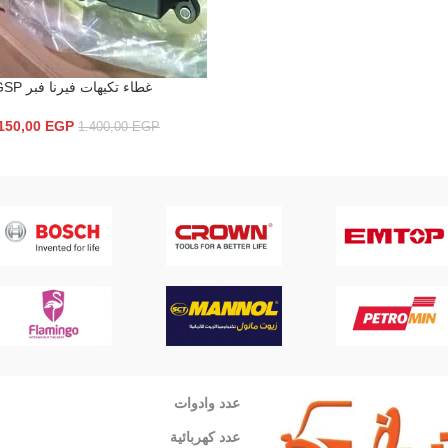
غطاء تكيهات فيرنا فبر GSP
إضافة إلى السلة
150,00
EGP
1.400,00
EGP
عدد وادوات
عدد كهربائية