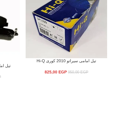
تيل امامى سيراتو 2010 كورى Hi-Q
إضافة إلى السلة
تيل امامى النت
إضافة إلى ال
825,00
EGP
950,00
EGP
P