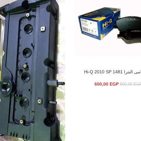
را Hi-Q 2010 SP 1481
سلة
600,00
EGP
800,00
EG