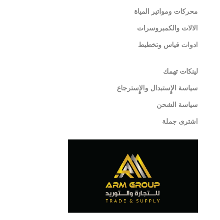
محركات ومواتير المياة
الالات والكمبروسرات
ادوات قياس وتخطيط
لينكات تهمك
سياسة الإٍستبدال والإٍسترجاع
سياسة الشحن
اشترى جملة