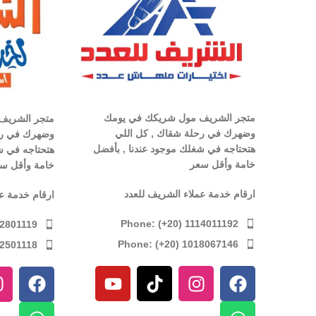
متجر الشريف مول شريكك في يومك
متجر الشريف
وضهرك في رحلة شقاك , كل اللي
وضهرك في رح
هتحتاجه في شغلك موجود عندنا , بأفضل
هتحتاجه في ش
خامة وأقل سعر
خامة وأقل س
ارقام خدمة عملاء الشريف للعدد
ارقام خدمة ع
Phone: (+20) 1114011192
12801119
Phone: (+20) 1018067146
12501118