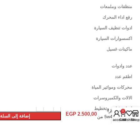
منظفات وملمعات
رفع اداء المحرك
ادوات تنظيف السيارة
اكسسوارات السيارة
ماكينات غسيل
عدد وادوات
اطقم عدد
محركات ومواتير المياة
زيت
الالات والكمبروسرات
محرك
هيليكس
ادوات قياس وتخطيط
الترا
0
EGP
2.500,00
إضافة إلى السلة
5w40 من
My account
Cart
Wishlist
Shop
شل
شراء الأن
لينكات تهمك
10000
كم (5 لتر)
سياسة الإٍستبدال والإٍسترجاع