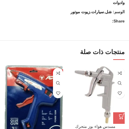
وادوات
الوسم:
شل.سيارات.زيوت موتور
Share:
منتجات ذات صلة
-4%
مسدس هواء بوز متحرك