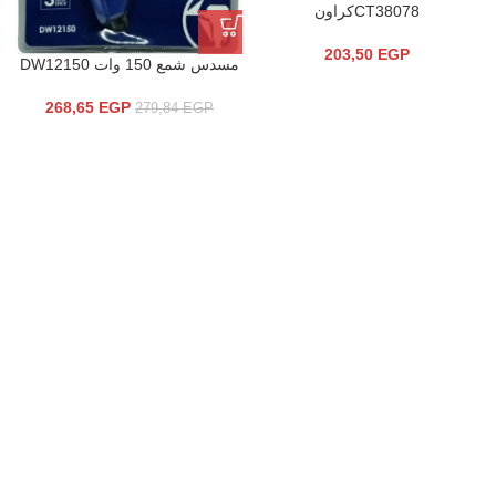
CT38078كراون
203,50
EGP
مسدس شمع 150 وات DW12150
268,65
EGP
279,84
EGP