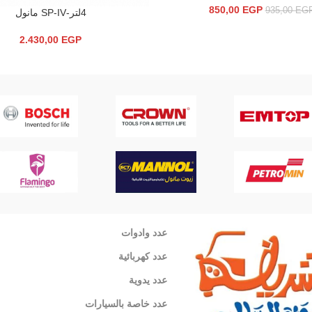
850,00
EGP
935,00
EG
4لتر-SP-IV مانول
قراءة المزيد
2.430,00
EGP
عدد وادوات
عدد كهربائية
عدد يدوية
عدد خاصة بالسيارات