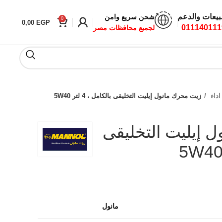
بيعات والدعم
شحن سريع وامن
0
0,00
EGP
011140111
لجميع محافظات مصر
اداء
زيت محرك مانول إيليت التخليقى بالكامل ، 4 لتر 5W40
 إيليت التخليقى
مانول