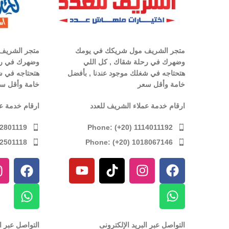
متجر الشريف مول شريكك في يومك
متجر الشريف
وضهرك في رحلة شقاك , كل اللي
وضهرك في رح
هتحتاجه في شغلك موجود عندنا , بأفضل
هتحتاجه في ش
خامة وأقل سعر
خامة وأقل س
ارقام خدمة عملاء الشريف للعدد
ارقام خدمة ع
Phone: (+20) 1114011192
12801119
Phone: (+20) 1018067146
12501118
التواصل عبر البريد الإلكترونى
التواصل عبر ال