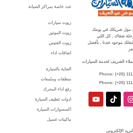
عدد خاصة بمراكز الصيانة
زيوت سيارات
 مول شريكك في يومك
زيوت الموتور
لة شقاك , كل اللي
غلك موجود عندنا , بأفضل
زيوت الفتيس
عر
اضافات اداء
ملاء الشريف لخدمة السيارات
العناية بالسيارة
Phone: (+20) 11
منظفات وملمعات
Phone: (+20) 11
رفع اداء المحرك
ادوات تنظيف السيارة
اكسسوارات السيارة
ماكينات غسيل
بريد الإلكترونى