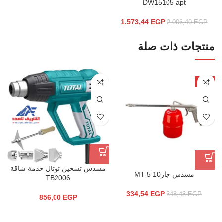
DW15105 apt
1.573,44
EGP
2.006,40
EGP
منتجات ذات صلة
-4%
مسدس تسخين توتال خدمة شاقة
مسدس جازMT-5 10
TB2006
334,54
EGP
348,48
EGP
856,00
EGP