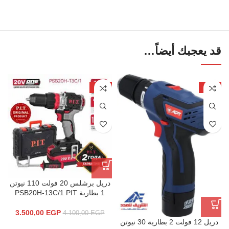
قد يعجبك أيضاً…
-15%
-22%
دريل برشلس 20 فولت 110 نيوتن
1 بطارية PSB20H-13C/1 PIT
3.500,00
EGP
4.100,00
EGP
دريل 12 فولت 2 بطارية 30 نيوتن