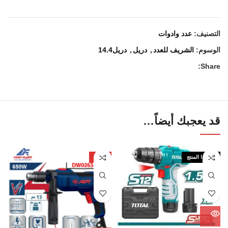
التصنيف:
عدد وادوات
الوسوم:
الشريف للعدد
,
دريل
,
دريل14.4
Share:
قد يعجبك أيضاً…
نفذ هذا المنتج
-35%