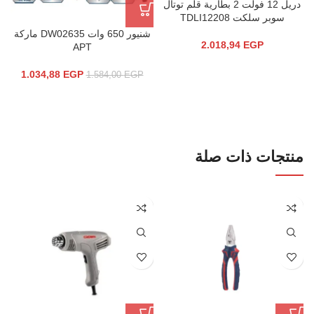
دريل 12 فولت 2 بطارية قلم توتال
سوبر سلكت TDLI12208
شنيور 650 وات DW02635 ماركة
2.018,94
EGP
APT
1.034,88
EGP
1.584,00
EGP
منتجات ذات صلة