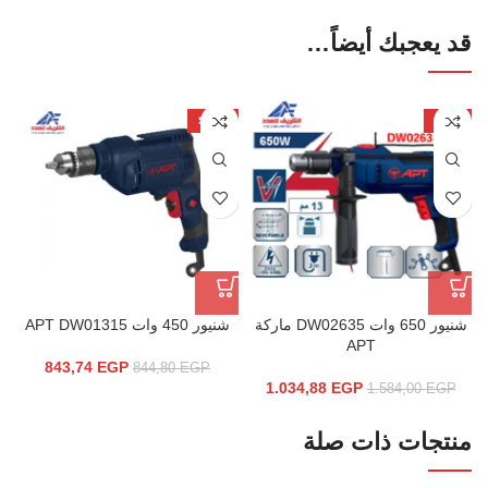
قد يعجبك أيضاً…
SALE
-35%
شنيور 650 وات DW02635 ماركة
شنيور 450 وات APT DW01315
APT
843,74
EGP
844,80
EGP
1.034,88
EGP
1.584,00
EGP
منتجات ذات صلة