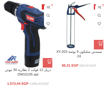
-22%
-4%
مسدس سليكون 9 بوصة XY-203
24
96,31
EGP
100,32
EGP
دريل 12 فولت 2 بطارية 30 نيوتن
DW15105 apt
1.573,44
EGP
2.006,40
EGP