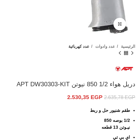
Click to enlarge
الرئيسية
عدد وادوات
عدد كهربائية
دريل هواء 1/2 850 نيوتن APT DW30303-KIT
2.530,35
EGP
2.635,78
EGP
طقم شنيور حل و ربط
1/2 بوصه 850
نيـوتن 13 قطعه
اي بي تي