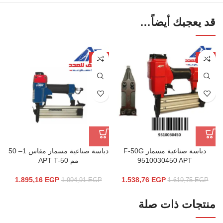
قد يعجبك أيضاً…
-5%
-5%
دباسة صناعية مسمار F-50G
دباسة صناعية مسمار مقاس 1– 50
9510030450 APT
مم APT T-50
1.895,16
EGP
1.538,76
EGP
1.994,91
EGP
1.619,75
EGP
منتجات ذات صلة