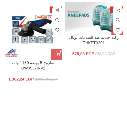
-32%
-15%
ركبة حماية ضد الصدمات توتال
THKPT0201
575,98
EGP
678,62
EGP
صاروخ 5 بوصة 1150 وات
DW05370-V2
1.362,24
EGP
2.006,40
EGP