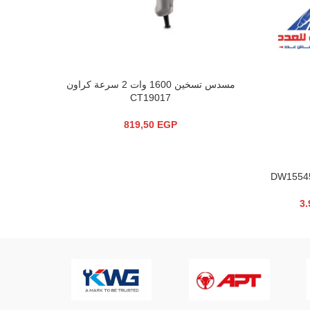
مسدس تسخين 1600 وات 2 سرعة كراون
بنسة قصافة 6 يد 2
إضافة إلى السلة
إضافة إلى 
CT19017
819,50
EGP
3.