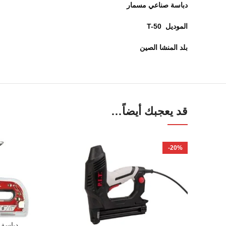
دباسة صناعي مسمار
الموديل T-50
بلد المنشا الصين
قد يعجبك أيضاً…
-20%
دباسة يدوي 3 * 1
إضافة إلى ال