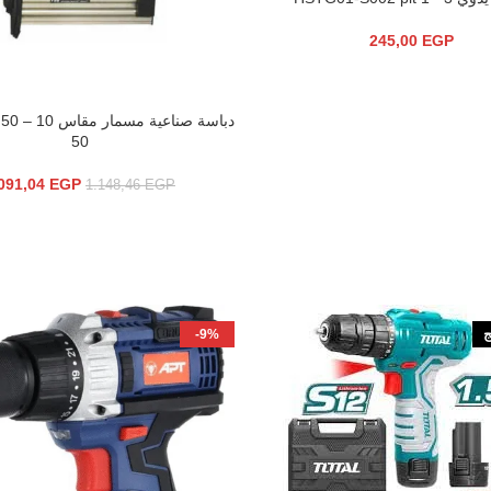
245,00
EGP
إضافة إلى السلة
50
091,04
EGP
1.148,46
EGP
ج
-9%