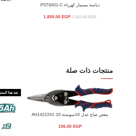
دباسة مسمار كهرباء PST6001-C
إضافة إلى السلة
1.850,00
EGP
2.310,00
EGP
منتجات ذات صلة
نفذ هذا المنت
مقص صاج عدل 10سوستة AH1422241-10
إضافة إلى السلة
156,00
EGP