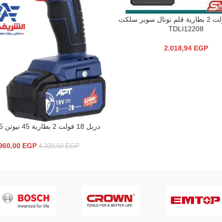
دريل 12 فولت 2 بطارية قلم توتال سوبر سلكت
TDLI12208
2.018,94
EGP
دريل 18 فولت 2 بطارية 45 نيوتن DW15545
إضافة إلى السلة
960,00
EGP
4.329,60
EGP