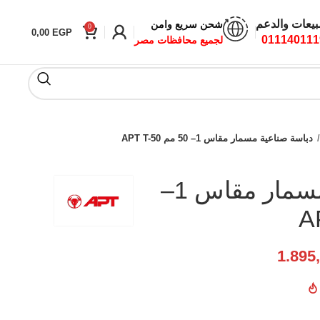
بيعات والدعم
شحن سريع وامن
0
0,00
EGP
011140111
لجميع محافظات مصر
دباسة صناعية مسمار مقاس 1– 50 مم APT T-50
دباسة صناعية مسمار مقاس 1–
1.895