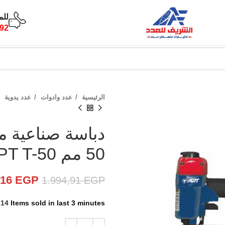
للم
92
الرئيسية
عدد وادوات
عدد يدوية
50 مم APT T-50
,16
EGP
1.994,91
EGP
14
Items sold in last 3 minutes