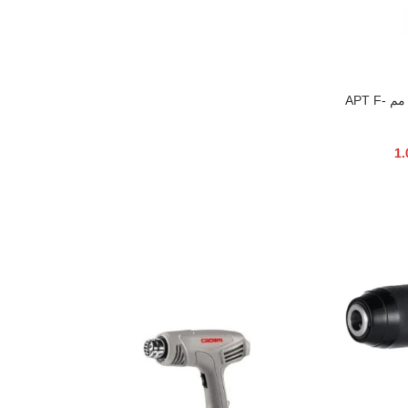
دباسة صناعية مسمار مقاس 10 – 50 مم APT F-
1.
-4%