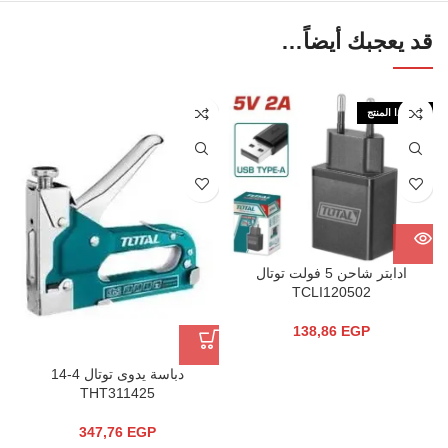
قد يعجبك أيضاً…
نفذ هذا المنتج
ادابتر شاحن 5 فولت توتال
TCLI120502
138,86
EGP
دباسة يدوى توتال 4-14
THT311425
347,76
EGP