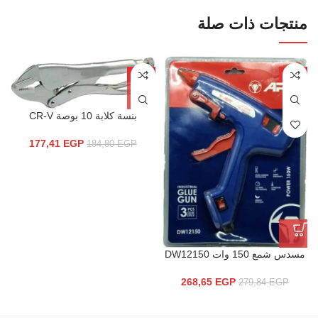
منتجات ذات صلة
-4%
-4%
بنسة كلابة 10 بوصة CR-V
177,41
EGP
184,80
EGP
مسدس شمع 150 وات DW12150
268,65
EGP
279,84
EGP