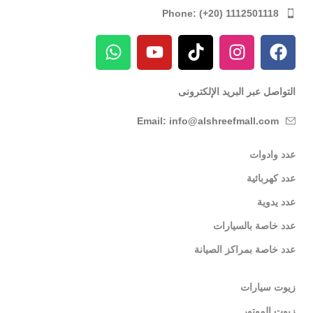
Phone: (+20) 1112501118
التواصل عبر البريد الإلكترونى
Email: info@alshreefmall.com
عدد وادوات
عدد كهربائية
عدد يدوية
عدد خاصة بالسيارات
عدد خاصة بمراكز الصيانة
زيوت سيارات
زيوت الموتور