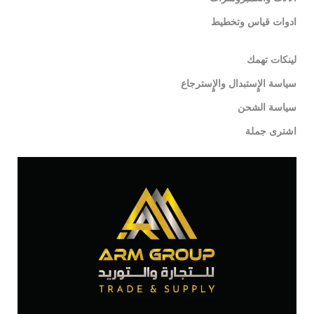
ادوات قياس وتخطيط
لينكات تهمك
سياسة الإٍستبدال والإٍسترجاع
سياسة الشحن
اشترى جملة