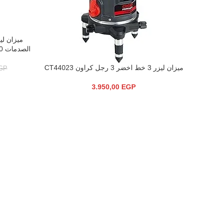
إضافة إلى ال
الصدمات 30 متر موديل CROWN – CT44024
ميزان ليزر 3 خط اخضر 3 رجل كراون CT44023
إضافة إلى السلة
GP
3.950,00
EGP