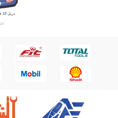
دريل 18 فولت 2 بطارية 45 نيوتن DW15545
إضافة إلى ال
GP