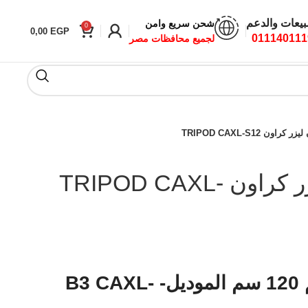
بيعات والدعم
شحن سريع وامن
0
0,00
EGP
011140111
لجميع محافظات مصر
اون TRIPOD CAXL-S12
حامل ميزان ليزر كراون TRIPOD CAXL-
حامل ثلاثى القوائم 120 سم الموديل- B3 CAXL-