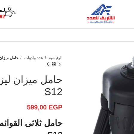
للم
92
الرئيسية
عدد وادوات
حامل ميزان ليزر كر
S12
599,00
EGP