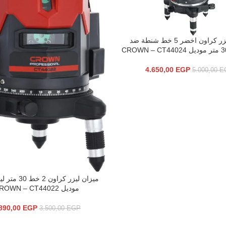
ميزان ليزر كراون اخضر 5 خط شنطة ضد
سلة
4.650,00
EGP
5.000,00
E
ميزان ليزر كراون
إضافة إلى السلة
موديل CROWN – CT44022
890,00
EGP
3.500,00
EGP