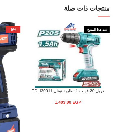
منتجات ذات صلة
نفذ هذا المنتج
-9%
دريل 20 فولت 1 بطارية توتال TDLI20011
قراءة المزيد
1.403,00
EGP