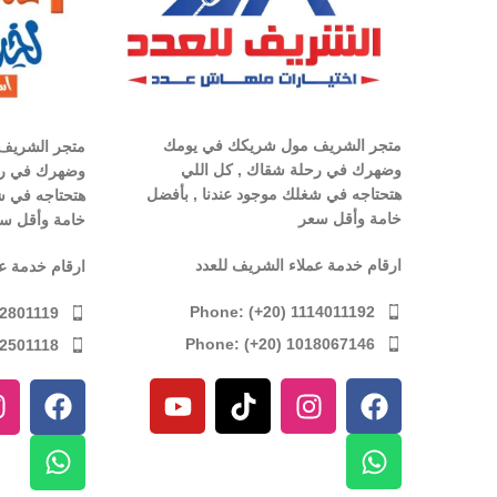
متجر الشريف مول شريكك في يومك
متجر الشريف
وضهرك في رحلة شقاك , كل اللي
وضهرك في رح
هتحتاجه في شغلك موجود عندنا , بأفضل
هتحتاجه في ش
خامة وأقل سعر
خامة وأقل س
ارقام خدمة عملاء الشريف للعدد
ارقام خدمة ع
Phone: (+20) 1114011192
12801119
Phone: (+20) 1018067146
12501118