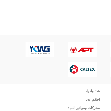
دريل 12 فولت 1 بطارية توتال TDLI12415
إضافة إلى 
عدد وادوات
اطقم عدد
محركات ومواتير المياة