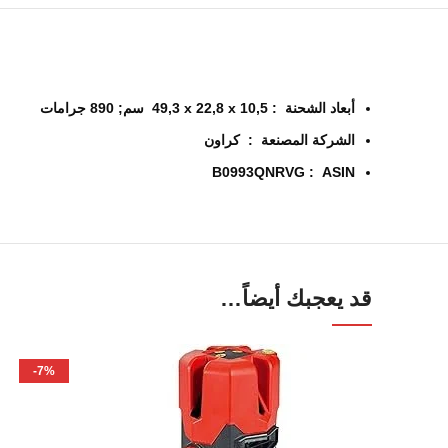
أبعاد الشحنة ‏ : ‎
49,3 x 22,8 x 10,5 سم; 890 جرامات
الشركة المصنعة ‏ : ‎
كراون
ASIN ‏ : ‎
B0993QNRVG
قد يعجبك أيضاً…
-7%