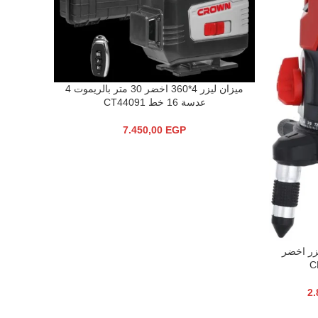
ميزان ليزر 4*360 اخضر 30 متر بالريموت 4
إضافة إلى السلة
عدسة 16 خط CT44091
7.450,00
EGP
 2 خط 30 متر ليزر اخضر
2.