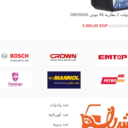
سلة
3.960,00
EGP
4.329,60
E
عدد وادوات
عدد كهربائية
عدد يدوية