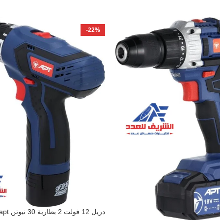
-22%
دريل 12 فولت 2 بطارية 30 نيوتن DW15105 apt
إضافة إلى السلة