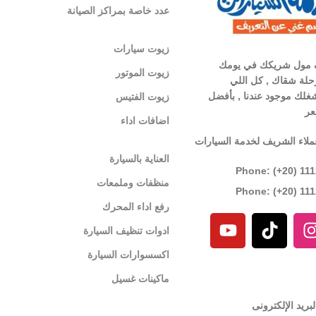
عدد خاصة بمراكز الصيانة
زيوت سيارات
 مول شريكك في يومك
زيوت الموتور
لة شقاك , كل اللي
غلك موجود عندنا , بأفضل
زيوت الفتيس
عر
اضافات اداء
ملاء الشريف لخدمة السيارات
العناية بالسيارة
Phone: (+20) 11
منظفات وملمعات
Phone: (+20) 11
رفع اداء المحرك
ادوات تنظيف السيارة
اكسسوارات السيارة
ماكينات غسيل
بريد الإلكترونى