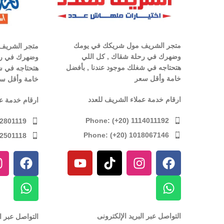
متجر الشريف مول شريكك في يومك
متجر الشريف
وضهرك في رحلة شقاك , كل اللي
وضهرك في رح
هتحتاجه في شغلك موجود عندنا , بأفضل
هتحتاجه في ش
خامة وأقل سعر
خامة وأقل س
ارقام خدمة عملاء الشريف للعدد
ارقام خدمة ع
Phone: (+20) 1114011192
12801119
Phone: (+20) 1018067146
12501118
التواصل عبر البريد الإلكترونى
التواصل عبر ال