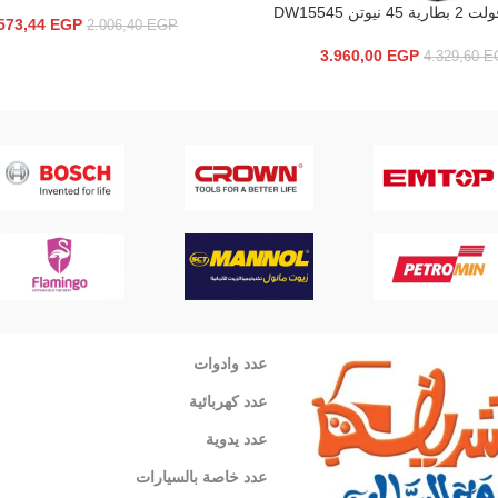
سلة
573,44
EGP
2.006,40
EGP
3.960,00
EGP
4.329,60
E
عدد وادوات
عدد كهربائية
عدد يدوية
عدد خاصة بالسيارات