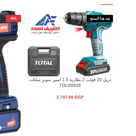
نفذ هذا المنتج
-9%
دريل 20 فولت 2 بطارية 1.5 امبير سوبر سلكت
قراءة المزيد
TDLI20028
2.747,06
EGP