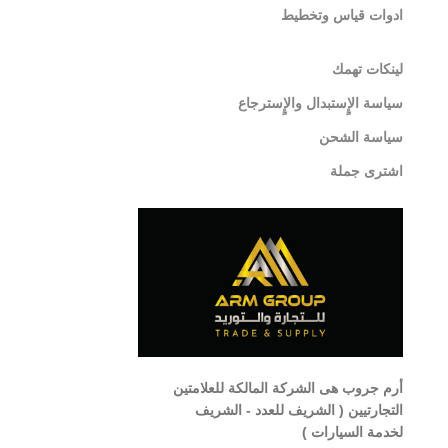
ادوات قياس وتخطيط
لينكات تهمك
سياسة الإٍستبدال والإٍسترجاع
سياسة الشحن
اشترى جملة
أرم جروب هى الشركة المالكة للعلامتين
التجارتيين ( الشريف للعدد - الشريف
لخدمة السيارات )