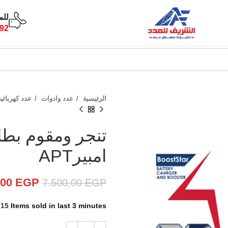
للم
92
الرئيسية
عدد وادوات
عدد كهربائي
امبيرAPT
,00
EGP
7.500,00
EGP
15
Items sold in last 3 minutes