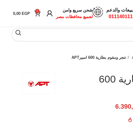
بيعات والدعم
شحن سريع وامن
0
0,00
EGP
011140111
لجميع محافظات مصر
ة
تنجر ومقوم بطارية 600 امبيرAPT
تنجر ومقوم بطارية 600
6.390