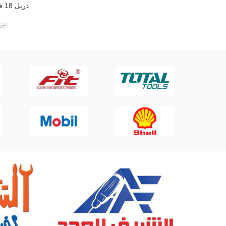
دريل 18 فولت 2 بطارية 45 نيوتن DW15545
إضافة إلى ال
GP