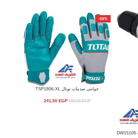
-4%
-58%
جوانتى صدمات توتال TSP1806-XL
إضافة إلى السلة
مسدس س
إضافة إلى 
241,50
EGP
569,94
EGP