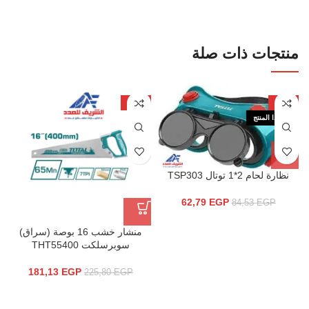
منتجات ذات صلة
-20%
-26%
نفذ هذا المنتج
نظارة لحام 2*1 توتال TSP303
62,79
EGP
84,53
EGP
منشار خشب 16 بوصة (سراق)
سوبرسلكت THT55400
181,13
EGP
225,80
EGP