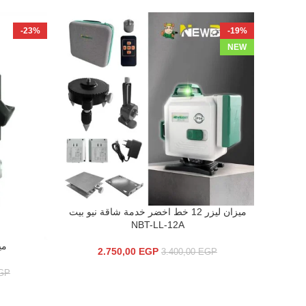
-23%
-19%
NEW
ميزان ليزر 12 خط اخضر خدمة شاقة نيو بيت
إضافة إلى السلة
NBT-LL-12A
ميزا
إضافة إلى ال
2.750,00
EGP
3.400,00
EGP
GP