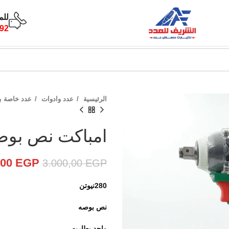
للم
92
الرئيسية
عدد وادوات
عدد خاصة بم
امباكت نص بوصه 280 نيوتن eaT
,00
EGP
3.000,00
EGP
280نيوتن
نص بوصه
واحد بطاريه