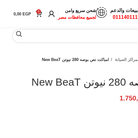
بيعات والدعم
شحن سريع وامن
0
0,00
EGP
011140111
لجميع محافظات مصر
راكز الصيانة
امباكت نص بوصه 280 نيوتن New BeaT
New B
1.750