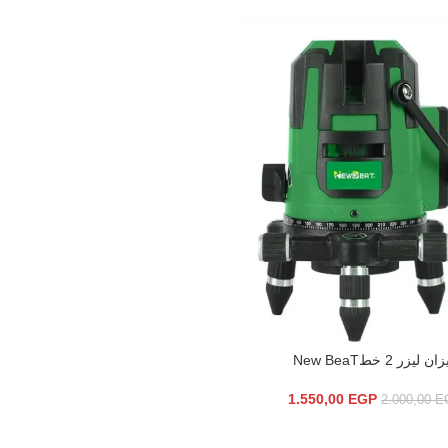
ن ليزر 2 خطNew BeaT
سلة
1.550,00
EGP
2.000,00
E