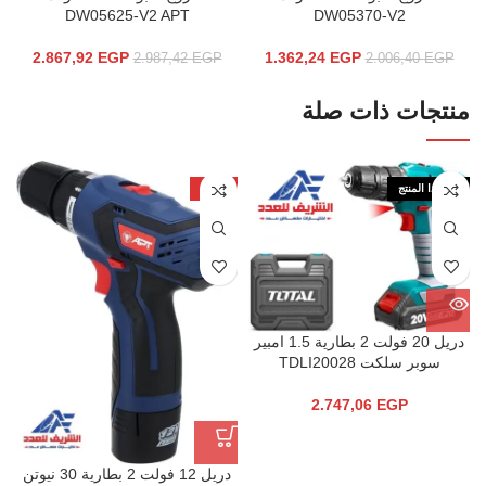
DW05625-V2 APT
DW05370-V2
2.867,92
EGP
1.362,24
EGP
2.987,42
EGP
2.006,40
EGP
منتجات ذات صلة
نفذ هذا المنتج
-22%
دريل 20 فولت 2 بطارية 1.5 امبير
سوبر سلكت TDLI20028
2.747,06
EGP
دريل 12 فولت 2 بطارية 30 نيوتن