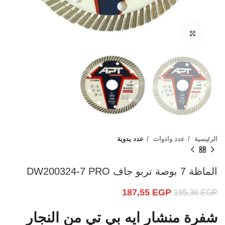
Click to enlarge
الرئيسية
عدد وادوات
عدد يدوية
الماظة 7 بوصة تربو جاف DW200324-7 PRO
187,55
EGP
195,36
EGP
شفرة منشار ايه بي تي من النجار