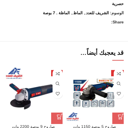
حصرية
الوسوم:
الشريف للعدد
,
الماظ
,
الماظة . 7 بوصة
Share:
قد يعجبك أيضاً…
-4%
-32%
صاروخ 5 بوصة 1150 وات
صاروخ 9 بوصة 2200 وات