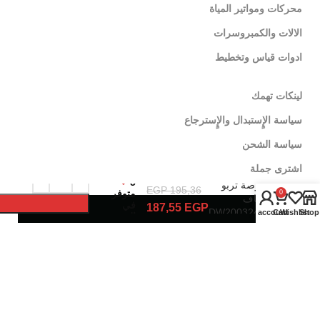
محركات ومواتير المياة
الالات والكمبروسرات
ادوات قياس وتخطيط
لينكات تهمك
سياسة الإٍستبدال والإٍسترجاع
سياسة الشحن
اشترى جملة
الماظة 7
5
بوصة تربو
EGP
195,36
متوفر
0
جاف
في
187,55
EGP
DW200324-
My account
Cart
Wishlist
Shop
المخزون
7 PRO