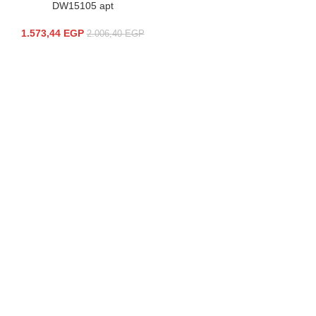
DW15105 apt
1.573,44
EGP
2.006,40
EGP