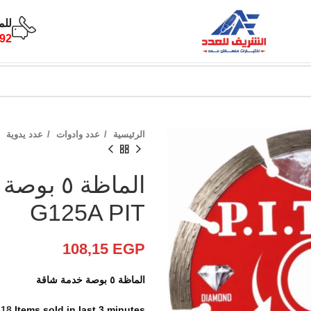
للم
92
الرئيسية
عدد وادوات
عدد يدوية
G125A PIT
108,15
EGP
الماظة ٥ بوصة خدمة شاقة
18
Items sold in last 3 minutes