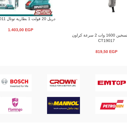
دريل 20 فولت 1 بطارية توتال TDLI20011
قراءة المزيد
1.403,00
EGP
مسدس تسخين 1600 وات 2 سرعة كراون
سلة
CT19017
819,50
EGP