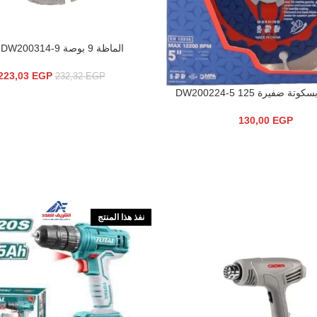
الماظة 9 بوصة APT DW200314-9
إضافة إلى السلة
223,03
EGP
232,32
EGP
سلة
130,00
EGP
نفذ هذا المنتج