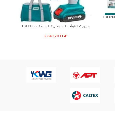
شنيور 12 فولت + 2 بطارية +شنطة TDLI1222
قراءة المزيد
مسدس هوا
إضافة إلى 
2.849,70
EGP