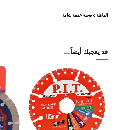
الماظة ٥ بوصة خدمة شاقة
قد يعجبك أيضاً…