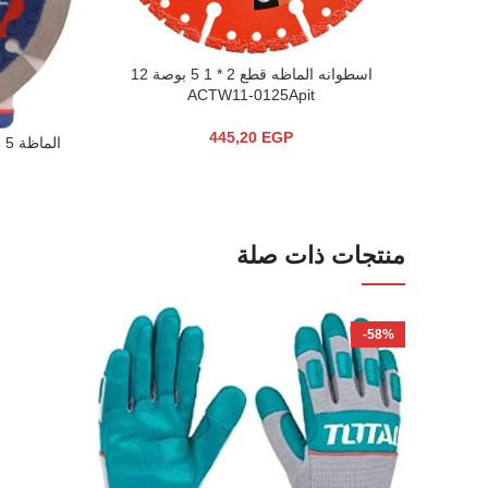
اسطوانه الماظه قطع 2 * 1 5 بوصة 12
إضافة إلى السلة
ACTW11-0125Apit
445,20
EGP
الماظة 5 بسكوتة ضفيرة DW200224-5 125
إضافة إلى ال
منتجات ذات صلة
-58%