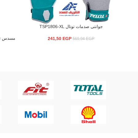
جوانتى صدمات توتال TSP1806-XL
إضافة إلى السلة
إضافة إلى ال
241,50
EGP
569,94
EGP