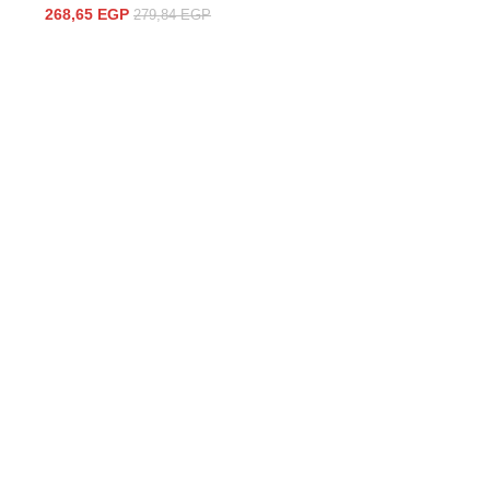
268,65
EGP
279,84
EGP