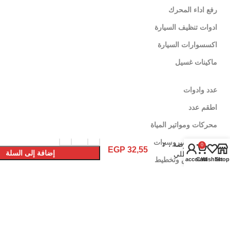
رفع اداء المحرك
ادوات تنظيف السيارة
اكسسوارات السيارة
ماكينات غسيل
عدد وادوات
اطقم عدد
محركات ومواتير المياة
اسطوانة
قطعية ٧
الالات والكمبروسرات
بوصة ، ٢
0
EGP
32,55
إضافة إلى السلة
مللي
ادوات قياس وتخطيط
My account
Cart
Wishlist
Shop
ACTW01-
شراء الأن
1801 PIT
لينكات تهمك
سياسة الإٍستبدال والإٍسترجاع
سياسة الشحن