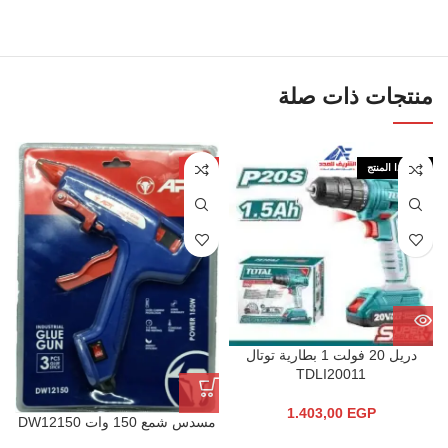
منتجات ذات صلة
نفذ هذا المنتج
-4%
دريل 20 فولت 1 بطارية توتال
TDLI20011
1.403,00
EGP
مسدس شمع 150 وات DW12150