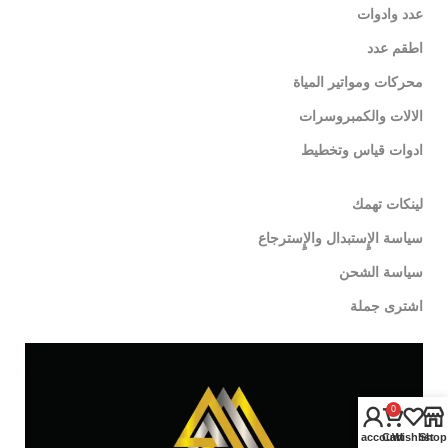
عدد وادوات
اطقم عدد
محركات ومواتير المياة
الالات والكمبروسرات
ادوات قياس وتخطيط
لينكات تهمك
سياسة الإٍستبدال والإٍسترجاع
سياسة الشحن
اشترى جملة
0
My account
Cart
Wishlist
Shop