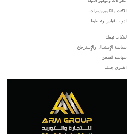
محركات ومواتير المياة
الالات والكمبروسرات
ادوات قياس وتخطيط
لينكات تهمك
سياسة الإٍستبدال والإٍسترجاع
سياسة الشحن
اشترى جملة