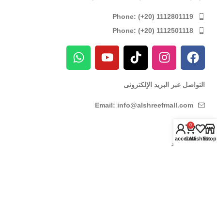
Phone: (+20) 1112801119
Phone: (+20) 1112501118
التواصل عبر البريد الإلكترونى
Email: info@alshreefmall.com
0
عدد وادوات
My account
Cart
Wishlist
Shop
عدد كهربائية
عدد يدوية
عدد خاصة بالسيارات
عدد خاصة بمراكز الصيانة