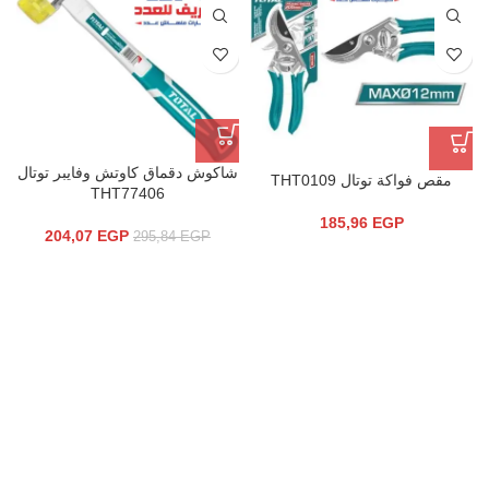
شاكوش دقماق كاوتش وفايبر توتال
مقص فواكة توتال THT0109
THT77406
185,96
EGP
204,07
EGP
295,84
EGP