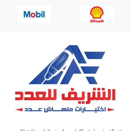
متجر الشريف مول شريكك في يومك وضهرك في رحلة شقاك ,