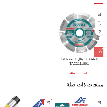
الماظة 7 توتال خدمة شاقة
TAC2111801
367,69
EGP
منتجات ذات صلة
-31%