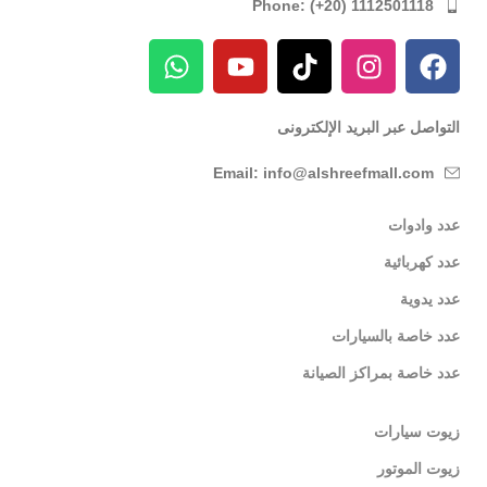
Phone: (+20) 1112501118
التواصل عبر البريد الإلكترونى
Email: info@alshreefmall.com
عدد وادوات
عدد كهربائية
عدد يدوية
عدد خاصة بالسيارات
عدد خاصة بمراكز الصيانة
زيوت سيارات
زيوت الموتور