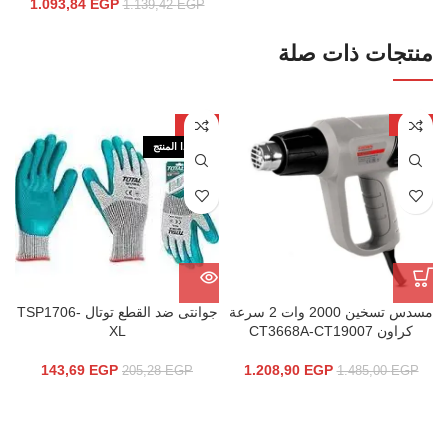
1.093,84
EGP
1.139,42
EGP
منتجات ذات صلة
-30%
-19%
نفذ هذا المنتج
مسدس تسخين 2000 وات 2 سرعة
جوانتى ضد القطع توتال TSP1706-
كراون CT3668A-CT19007
XL
143,69
EGP
1.208,90
EGP
205,28
EGP
1.485,00
EGP