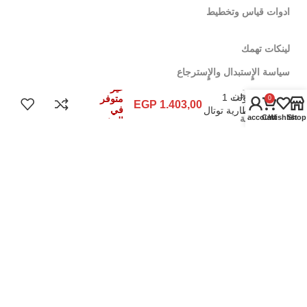
ادوات قياس وتخطيط
لينكات تهمك
سياسة الإٍستبدال والإٍسترجاع
دريل 20
غير
سياسة الشحن
فولت 1
متوفر
0
EGP
1.403,00
في
بطارية توتال
My account
Cart
Wishlist
Shop
اشترى جملة
المخزون
TDLI20011