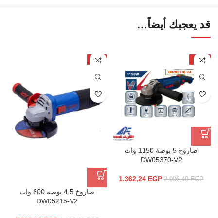
قد يعجبك أيضاً…
-4%
-32%
صاروخ 5 بوصة 1150 وات
DW05370-V2
1.362,24
EGP
2.006,40
EGP
صاروخ 4.5 بوصة 600 وات
DW05215-V2