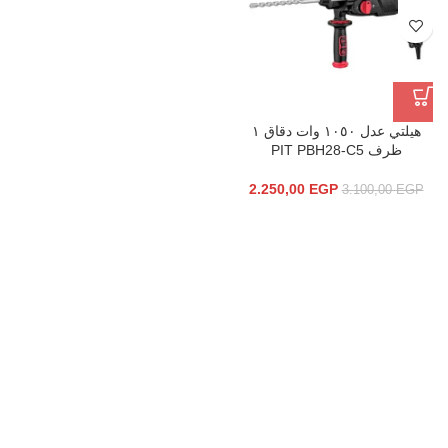
هيلتي عدل ١٠٥٠ وات دقاق ١
ظرف PIT PBH28-C5
2.250,00
EGP
3.100,00
EGP