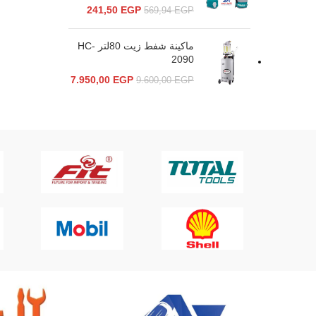
241,50
EGP
569,94
EGP
ماكينة شفط زيت 80لتر HC-
2090
7.950,00
EGP
9.600,00
EGP