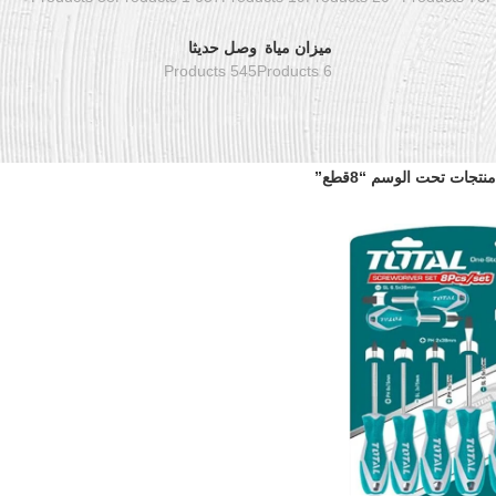
ميزان مياة
وصل حديثا
545 Products
6 Products
منتجات تحت الوسم “8قطع”