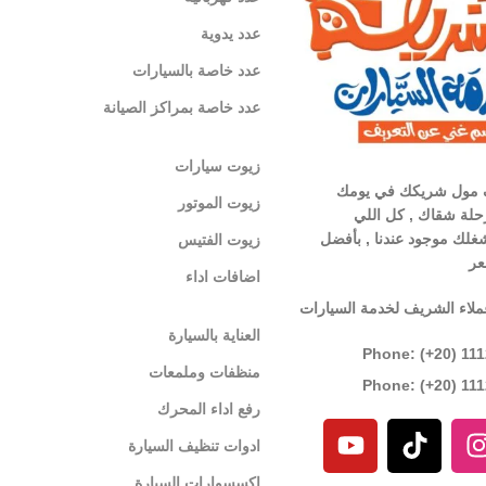
عدد يدوية
عدد خاصة بالسيارات
عدد خاصة بمراكز الصيانة
زيوت سيارات
 مول شريكك في يومك
زيوت الموتور
لة شقاك , كل اللي
غلك موجود عندنا , بأفضل
زيوت الفتيس
عر
اضافات اداء
ملاء الشريف لخدمة السيارات
العناية بالسيارة
Phone: (+20) 11
منظفات وملمعات
Phone: (+20) 11
رفع اداء المحرك
ادوات تنظيف السيارة
اكسسوارات السيارة