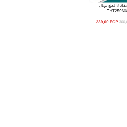
طقم مفك 8 قطع توتال
سلة
THT25060
239,00
EGP
300