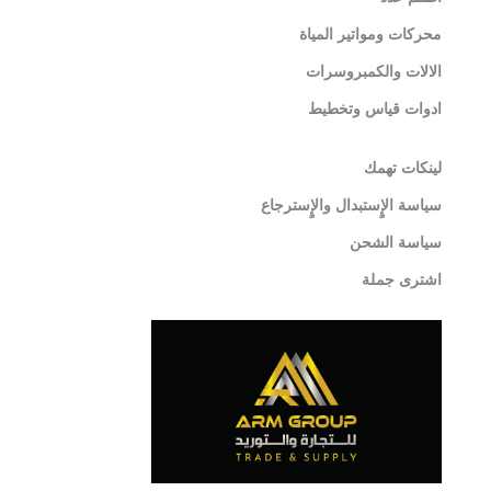
محركات ومواتير المياة
الالات والكمبروسرات
ادوات قياس وتخطيط
لينكات تهمك
سياسة الإٍستبدال والإٍسترجاع
سياسة الشحن
اشترى جملة