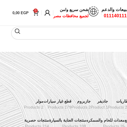
بيعات والدعم
شحن سريع وامن
0
0,00
EGP
011140111
لجميع محافظات مصر
اريات
جاديفر
جازبروم
قطع غيار سيارات
مولر
2 Products
179 Products
2 Products
1 Product
24 Pr
ع
معدات للحام والسمكره
منتجات العناية بالسيارة
منتجات حصرية
214 Products
108 Products
25 Products