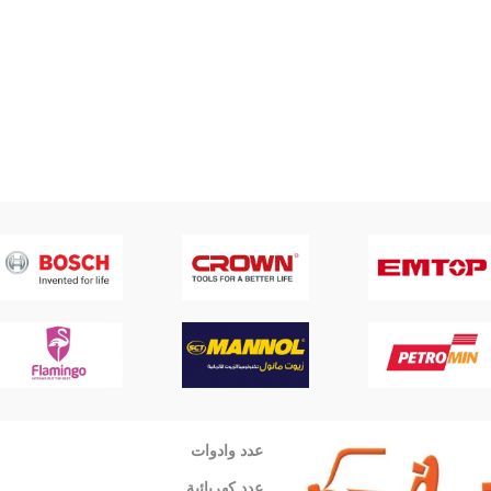
عدد وادوات
عدد كهربائية