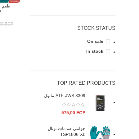
إضافة إلى ال
8
,00
EGP
STOCK STATUS
On sale
In stock
TOP RATED PRODUCTS
ATF-JWS 3309 مانول
575,00
EGP
جوانتى صدمات توتال
TSP1806-XL