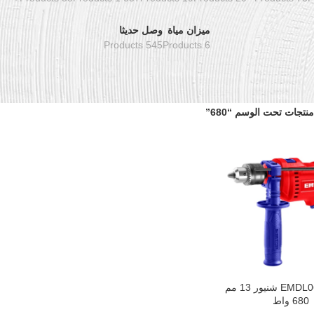
ميزان مياة
وصل حديثا
545 Products
6 Products
منتجات تحت الوسم “680”
شنيور EMDL0681 شنيور 13 مم
سلة
680 واط