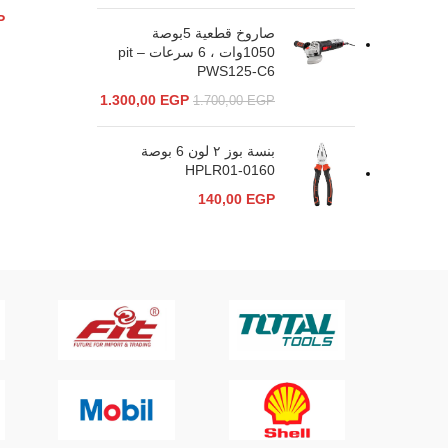
P
صاروخ قطعية 5بوصة
1050وات ، 6 سرعات – pit
PWS125-C6
1.300,00
EGP
1.700,00
EGP
بنسة بوز ٢ لون 6 بوصة
HPLR01-0160
140,00
EGP