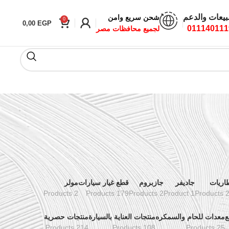
بيعات والدعم
شحن سريع وامن
0
0,00
EGP
011140111
لجميع محافظات مصر
اريات
جاديفر
جازبروم
قطع غيار سيارات
مولر
2 Products
179 Products
2 Products
1 Product
24 Pr
ع
معدات للحام والسمكره
منتجات العناية بالسيارة
منتجات حصرية
214 Products
108 Products
25 Products