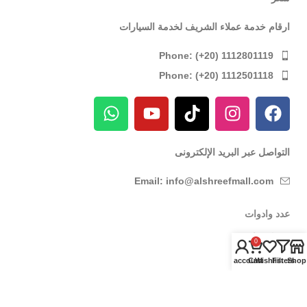
ارقام خدمة عملاء الشريف لخدمة السيارات
Phone: (+20) 1112801119
Phone: (+20) 1112501118
التواصل عبر البريد الإلكترونى
Email: info@alshreefmall.com
عدد وادوات
عدد كهربائية
0
عدد يدوية
My account
Cart
Wishlist
Filters
Shop
عدد خاصة بالسيارات
عدد خاصة بمراكز الصيانة