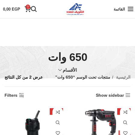
0
القائمة
EGP
0,00
650 وات
الأقسام
الرئيسية
منتجات تحت الوسم “650 وات”
عرض ⁦2⁩ من كل النتائج
Filters
Show sidebar
-27%
-38%