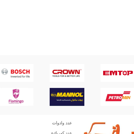
عدد وادوات
عدد كهربائية