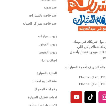
عدد يدوية
عدد خاصة بالسيارات
عدد خاصة بمراكز الصيانة
زيوت سيارات
 مول شريكك في يومك
زيوت الموتور
لة شقاك , كل اللي
غلك موجود عندنا , بأفضل
زيوت الفتيس
عر
اضافات اداء
ملاء الشريف لخدمة السيارات
العناية بالسيارة
Phone: (+20) 11
منظفات وملمعات
Phone: (+20) 11
رفع اداء المحرك
ادوات تنظيف السيارة
اكسسوارات السيارة