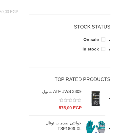
250,00
EGP
STOCK STATUS
On sale
In stock
TOP RATED PRODUCTS
ATF-JWS 3309 مانول
575,00
EGP
جوانتى صدمات توتال
TSP1806-XL