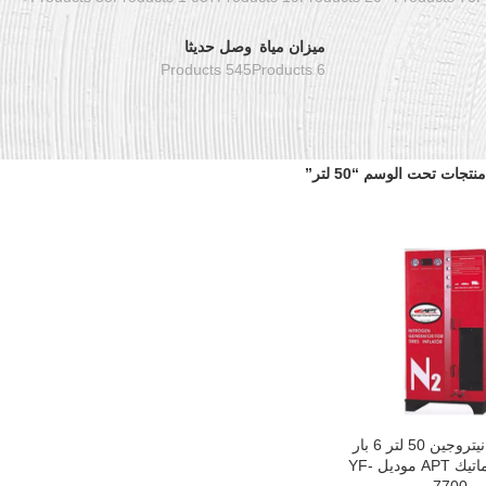
ميزان مياة
وصل حديثا
545 Products
6 Products
منتجات تحت الوسم “50 لتر”
كمبروسر نيتروجين 50 لتر 6 بار
سلة
نصف أوتوماتيك APT موديل YF-