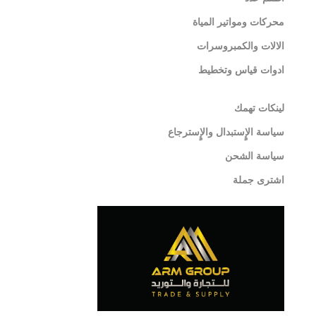
محركات ومواتير المياة
الالات والكمبروسرات
ادوات قياس وتخطيط
لينكات تهمك
سياسة الإٍستبدال والإٍسترجاع
سياسة الشحن
اشترى جملة