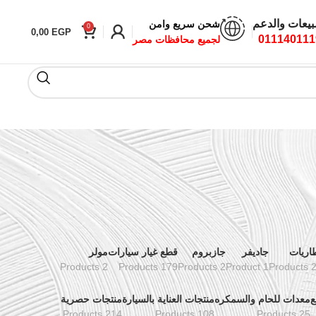
بيعات والدعم
شحن سريع وامن
0
0,00
EGP
011140111
لجميع محافظات مصر
اريات
جاديفر
جازبروم
قطع غيار سيارات
مولر
2 Products
179 Products
2 Products
1 Product
24 Pr
ع
معدات للحام والسمكره
منتجات العناية بالسيارة
منتجات حصرية
214 Products
108 Products
25 Products