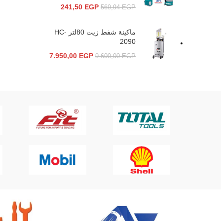
241,50
EGP
569,94
EGP
ماكينة شفط زيت 80لتر HC-
2090
7.950,00
EGP
9.600,00
EGP