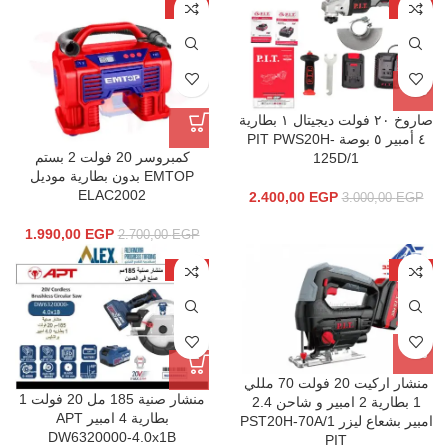
-26%
-20%
صاروخ ٢٠ فولت ديجيتال ١ بطارية
٤ أمبير ٥ بوصة PIT PWS20H-
كمبروسر 20 فولت 2 بستم
125D/1
EMTOP بدون بطارية موديل
ELAC2002
2.400,00
EGP
3.000,00
EGP
1.990,00
EGP
2.700,00
EGP
-19%
-18%
منشار اركیت 20 فولت 70 مللي
منشار صنية 185 مل 20 فولت 1
1 بطاریة 2 امبیر و شاحن 2.4
بطارية 4 امبير APT
امبیر بشعاع لیزر PST20H-70A/1
DW6320000-4.0x1B
PIT