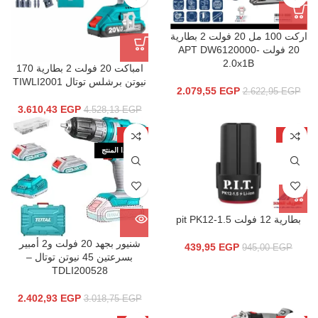
اركت 100 مل 20 فولت 2 بطارية
20 فولت APT DW6120000-
2.0x1B
امباكت 20 فولت 2 بطارية 170
نيوتن برشلس توتال TIWLI2001
2.079,55
EGP
2.622,95
EGP
3.610,43
EGP
4.528,13
EGP
-20%
-53%
نفذ هذا المنتج
بطارية 12 فولت pit PK12-1.5
شنيور بجهد 20 فولت و2 أمبير
439,95
EGP
945,00
EGP
بسرعتين 45 نيوتن توتال –
TDLI200528
2.402,93
EGP
3.018,75
EGP