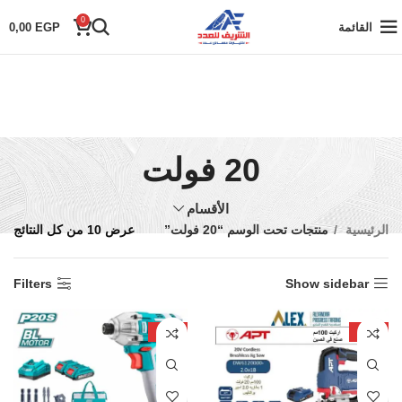
0
القائمة
EGP
0,00
20 فولت
الأقسام
الرئيسية
منتجات تحت الوسم “20 فولت”
عرض ⁦10⁩ من كل النتائج
Filters
Show sidebar
-20%
-21%