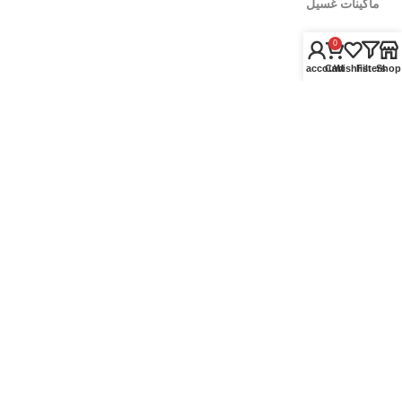
ماكينات غسيل
0
عدد وادوات
My account
Cart
Wishlist
Filters
Shop
اطقم عدد
محركات ومواتير المياة
الالات والكمبروسرات
ادوات قياس وتخطيط
لينكات تهمك
سياسة الإٍستبدال والإٍسترجاع
سياسة الشحن
اشترى جملة