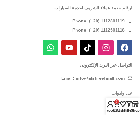
ارقام خدمة عملاء الشريف لخدمة السيارات
Phone: (+20) 1112801119
Phone: (+20) 1112501118
التواصل عبر البريد الإلكترونى
Email: info@alshreefmall.com
عدد وادوات
0
عدد كهربائية
My account
Cart
Wishlist
Filters
Shop
عدد يدوية
عدد خاصة بالسيارات
عدد خاصة بمراكز الصيانة