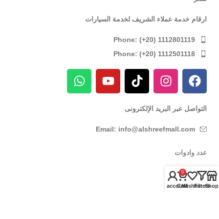
ارقام خدمة عملاء الشريف لخدمة السيارات
Phone: (+20) 1112801119
Phone: (+20) 1112501118
التواصل عبر البريد الإلكترونى
Email: info@alshreefmall.com
عدد وادوات
عدد كهربائية
0
عدد يدوية
My account
Cart
Wishlist
Filters
Shop
عدد خاصة بالسيارات
عدد خاصة بمراكز الصيانة