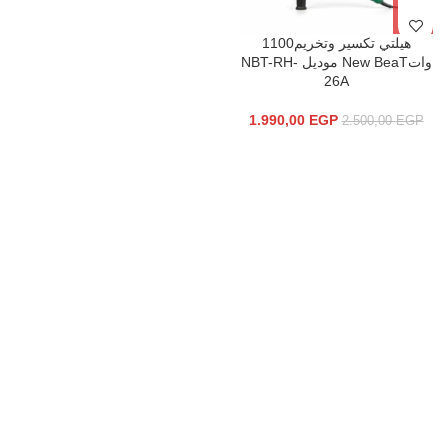
هيلتي تكسير وتخريم1100
واتNew BeaT موديل NBT-RH-
26A
1.990,00
EGP
2.500,00
EGP