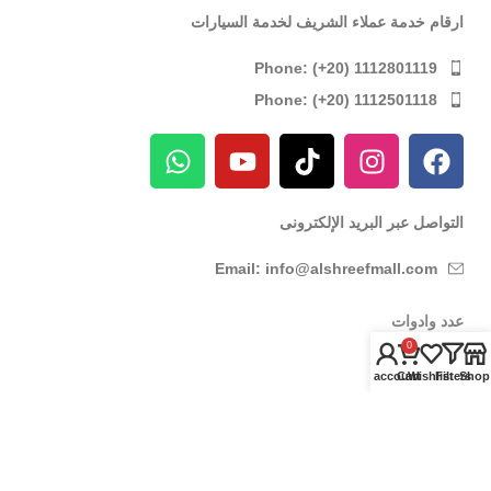
ارقام خدمة عملاء الشريف لخدمة السيارات
Phone: (+20) 1112801119
Phone: (+20) 1112501118
التواصل عبر البريد الإلكترونى
Email: info@alshreefmall.com
عدد وادوات
0
عدد كهربائية
My account
Cart
Wishlist
Filters
Shop
عدد يدوية
عدد خاصة بالسيارات
عدد خاصة بمراكز الصيانة